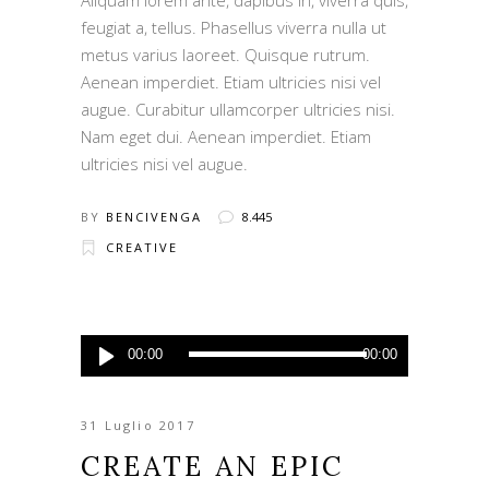
Aliquam lorem ante, dapibus in, viverra quis,
feugiat a, tellus. Phasellus viverra nulla ut
metus varius laoreet. Quisque rutrum.
Aenean imperdiet. Etiam ultricies nisi vel
augue. Curabitur ullamcorper ultricies nisi.
Nam eget dui. Aenean imperdiet. Etiam
ultricies nisi vel augue.
BY
BENCIVENGA
8.445
CREATIVE
Audio
00:00
00:00
Player
31 Luglio 2017
CREATE AN EPIC