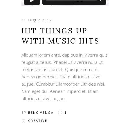
31 Luglio 2017
HIT THINGS UP
WITH MUSIC HITS
Aliquam lorem ante, dapibus in, viverra quis,
feugiat a, tellus. Phasellus viverra nulla ut
metus varius laoreet. Quisque rutrum.
Aenean imperdiet. Etiam ultricies nisi vel
augue. Curabitur ullamcorper ultricies nisi.
Nam eget dui. Aenean imperdiet. Etiam
ultricies nisi vel augue.
BY
BENCIVENGA
1
CREATIVE