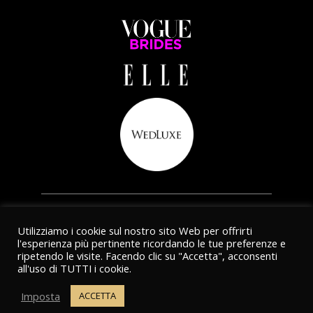
COPYRIGHTS 2020 © BENCIVENGA
Utilizziamo i cookie sul nostro sito Web per offrirti
l'esperienza più pertinente ricordando le tue preferenze e
ALTA SARTORIA
ripetendo le visite. Facendo clic su "Accetta", acconsenti
all'uso di TUTTI i cookie.
POWERED BY:
PROMPT SOLUTIONS
Imposta
ACCETTA
SEGUICI SU: